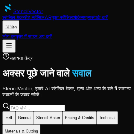
Stencil
Vector
स्टेंसिल मेकर
टैटू स्टेंसिल
AR
मुफ़्त स्टेंसिल
शोकेस
मूल्य
संपर्क करें
🇬🇧
en
लॉग इन
मुफ़्त में साइन अप करें
सहायता केंद्र
अक्सर पूछे जाने वाले
सवाल
StencilVector, हमारे AI स्टेंसिल मेकर, मूल्य और अन्य के बारे में सामान्य
सवालों के जवाब खोजें।
सभी
General
Stencil Maker
Pricing & Credits
Technical
Materials & Cutting