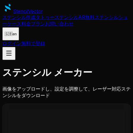
Stencil
Vector
ステンシル作成
タトゥーステンシル
AR
無料ステンシル
ショ
ーケース
料金プラン
お問い合わせ
🇬🇧
en
ログイン
無料で登録
ステンシル
メーカー
画像をアップロードし、設定を調整して、レーザー対応ステ
ンシルをダウンロード
画像をドラッグ＆ドロップ
またはクリックして参照 — JPG, PNG, SVG, PDF, AI,