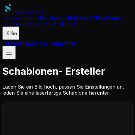
Stencil
Vector
Schablonen-Ersteller
Tattoo-Schablone
AR
Kostenlose
Schablonen
Galerie
Preise
Kontakt
🇬🇧
en
Anmelden
Kostenlos Registrieren
Schablonen-
Ersteller
Laden Sie ein Bild hoch, passen Sie Einstellungen an,
laden Sie eine laserfertige Schablone herunter
Bild hierher ziehen und ablegen
oder klicken zum Durchsuchen — JPG, PNG, SVG,
PDF, AI, EPS, GIF, WebP, TIFF, BMP — Max 50MB