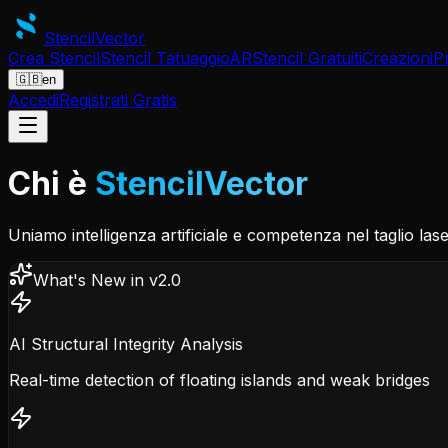
Stencil
Vector
Crea Stencil
Stencil Tatuaggio
AR
Stencil Gratuiti
Creazioni
P
🇬🇧
en
Accedi
Registrati Gratis
Chi è
StencilVector
Uniamo intelligenza artificiale e competenza nel taglio lase
What's New in v2.0
AI Structural Integrity Analysis
Real-time detection of floating islands and weak bridges