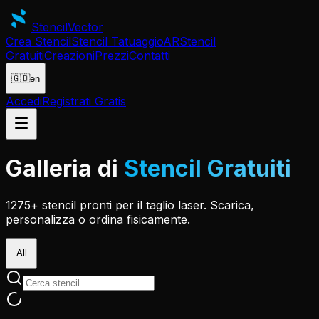
Stencil
Vector
Crea Stencil
Stencil Tatuaggio
AR
Stencil
Gratuiti
Creazioni
Prezzi
Contatti
🇬🇧
en
Accedi
Registrati Gratis
Galleria di
Stencil Gratuiti
1275+ stencil pronti per il taglio laser. Scarica,
personalizza o ordina fisicamente.
All