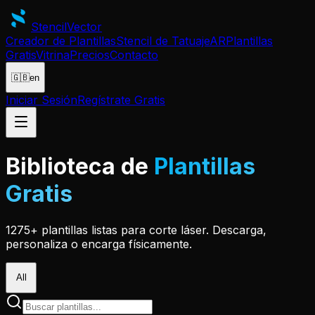
Stencil
Vector
Creador de Plantillas
Stencil de Tatuaje
AR
Plantillas
Gratis
Vitrina
Precios
Contacto
🇬🇧
en
Iniciar Sesión
Regístrate Gratis
Biblioteca de
Plantillas
Gratis
1275+ plantillas listas para corte láser. Descarga,
personaliza o encarga físicamente.
All