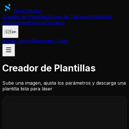
Stencil
Vector
Creador de Plantillas
Stencil de Tatuaje
AR
Plantillas
Gratis
Vitrina
Precios
Contacto
🇬🇧
en
Iniciar Sesión
Regístrate Gratis
Creador de
Plantillas
Sube una imagen, ajusta los parámetros y descarga una
plantilla lista para láser
Arrastra y suelta tu imagen
o haz clic para buscar — JPG, PNG, SVG, PDF, AI,
EPS, GIF, WebP, TIFF, BMP — Máx 50MB