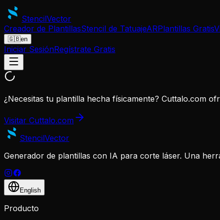
Stencil
Vector
Creador de Plantillas
Stencil de Tatuaje
AR
Plantillas Gratis
V
🇬🇧
en
Iniciar Sesión
Regístrate Gratis
¿Necesitas tu plantilla hecha físicamente? Cuttalo.com of
Visitar Cuttalo.com
Stencil
Vector
Generador de plantillas con IA para corte láser. Una herr
English
Producto